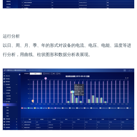
运行分析
以日、周、月、季、年的形式对设备的电流、电压、电能、温度等进
行分析，用曲线、柱状图形和数据分析表展现。