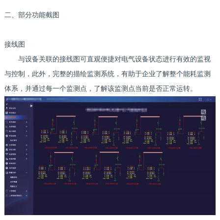
二、部分功能截图
接线图
与设备关联的接线图可直观便捷对电气设备状态进行有效的监视
与控制，此外，完整的描绘监测系统，有助于企业了解整个能耗监测
体系，并通过每一个监测点，了解该监测点当前是否正常运转。