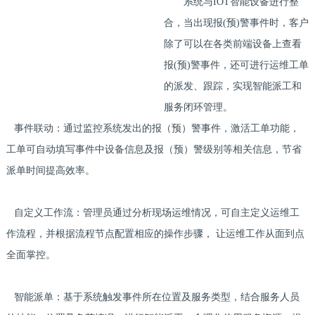
系统与
IOT智能设备进行整
合，当出现报(预)警事件时，客户
除了可以在各类前端设备上查看
报(预)警事件，还可进行运维工单
的派发、跟踪，实现智能派工和
服务闭环管理。
事件联动：通过监控系统发出的报（预）警事件，激活工单功能，
工单可自动填写事件中设备信息及报（预）警级别等相关信息，节省
派单时间提高效率。
自定义工作流：管理员通过分析现场运维情况，可自主定义运维工
作流程，并根据流程节点配置相应的操作步骤，
让运维工作从面到点
全面掌控。
智能派单：基于系统触发事件所在位置及服务类型，结合服务人员