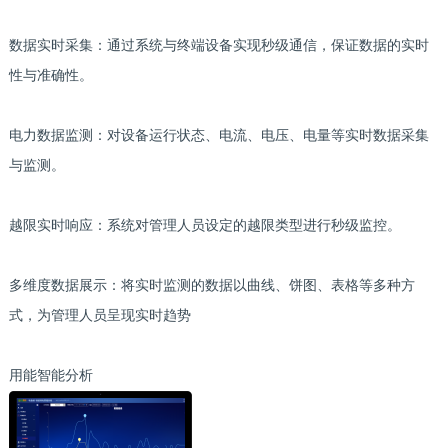
数据实时采集：通过系统与终端设备实现秒级通信，保证数据的实时
性与准确性。
电力数据监测：对设备运行状态、电流、电压、电量等实时数据采集
与监测。
越限实时响应：系统对管理人员设定的越限类型进行秒级监控。
多维度数据展示：将实时监测的数据以曲线、饼图、表格等多种方
式，为管理人员呈现实时趋势
用能智能分析