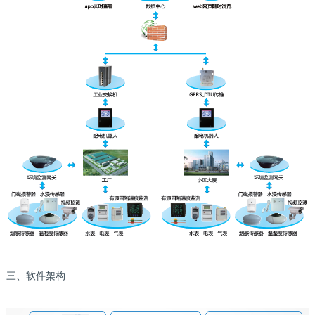
三、软件架构