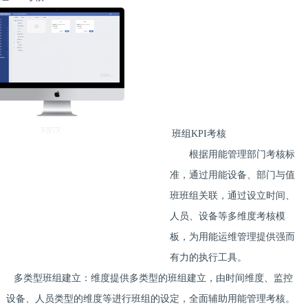
班组
KPI考核
根据用能管理部门考核标
准，通过用能设备、部门与值
班班组关联，通过设立时间、
人员、设备等多维度考核模
板，为用能运维管理提供强而
有力的执行工具。
多类型班组建立：维度提供多类型的班组建立，由时间维度、监控
设备、人员类型的维度等进行班组的设定，全面辅助用能管理考核。