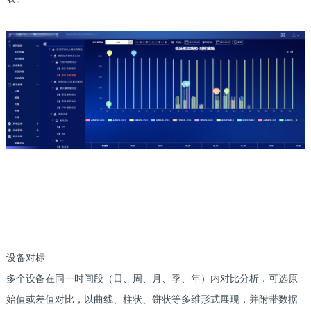
设备对标
多个设备在同一时间段（日、周、月、季、年）内对比分析，可选原
始值或差值对比，以曲线、柱状、饼状等多维形式展现，并附带数据