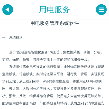
用电服务
用电服务管理系统软件
一、系统概述
基于
“配电运维智能化服务”为主旨，集数据采集、转输、分析、
监控、保护、预警、管理等功能于一体的智能化服务平台。
系统将供需侧电气设备的运行数据，通过物联网传感终端（现场
监控模块、传输模块）实时传送至云平台，进行统一管理，实现从现
场到云端，从云端到
APP、Web的多维度互联，并采用互联网+物联
网、云计算、大数据分析等技术，实现设备的多维度智能监控、分
析、预警、反控、维保等综合管理，使用电安全监管变得更加简单，
能源使用效率更加高效，节能手段更加精确，从而达到了消除潜在安