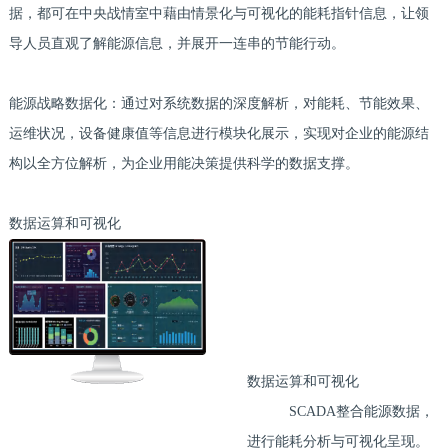
据，都可在中央战情室中藉由情景化与可视化的能耗指针信息，让领
导人员直观了解能源信息，并展开一连串的节能行动。
能源战略数据化：通过对系统数据的深度解析，对能耗、节能效果、
运维状况，设备健康值等信息进行模块化展示，实现对企业的能源结
构以全方位解析，为企业用能决策提供科学的数据支撑。
数据运算和可视化
数据运算和可视化
SCADA整合能源数据，
进行能耗分析与可视化呈现。