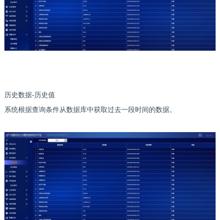
历史数据
-历史值
系统根据查询条件从数据库中获取过去一段时间的数据。