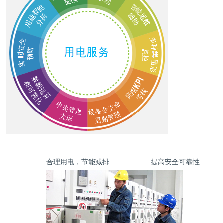
合理用电，节能减排 提高安全可靠性