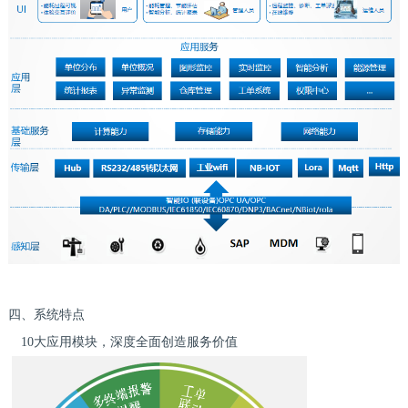
四、系统特点
10大应用模块，深度全面创造服务价值