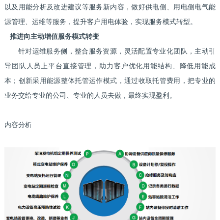
以及用能分析及改进建议等服务新内容，做好供电侧、用电侧电气能
源管理、运维等服务，提升客户用电体验，实现服务模式转型。
推进向主动增值服务模式转变
针对运维服务侧，整合服务资源，灵活配置专业化团队，主动引
导团队人员上平台直接管理，助力客户优化用能结构、降低用能成
本；创新采用能源整体托管运作模式，通过收取托管费用，把专业的
业务交给专业的公司、专业的人员去做，最终实现盈利。
内容分析