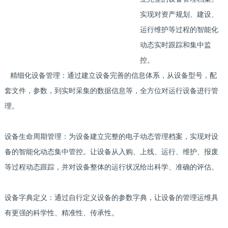
实现对资产规划、建设、
运行维护等过程的智能化
动态实时跟踪和集中监
控。
精细化设备管理：通过建立设备完善的信息体系，从设备型号，配
套文件，参数，到实时采集的数据信息等，全方位对运行设备进行管
理。
设备生命周期管理：为设备建立完整的电子动态管理档案，实现对设
备的智能化动态集中管控。让设备从入购、上线、运行、维护、报废
等过程动态跟踪，并对设备整体的运行状况给出科学、准确的评估。
设备字典定义：通过自行定义设备的参数字典，让设备的管理运维具
有更强的科学性、精准性、传承性。