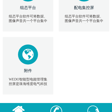
组态平台
配电集控屏
组态平台软件可将数据、
组态平台软件可将数据、
图像声音共一个平台集中
图像声音共一个平台集中
控制
控制
附件
WEDO智能型电能管理集
控屏是珠海维度电气科技
有限公司经过多年潜心研
究，运用计算机技术、现
代通信技术、低压配网管
理技术、数据库与数据仓
库技术和自动控制技术为
一体，并结合当前企业配